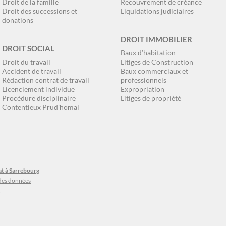
Droit de la famille
Recouvrement de créance
Droit des successions et
Liquidations judiciaires
donations
DROIT IMMOBILIER
DROIT SOCIAL
Baux d’habitation
Droit du travail
Litiges de Construction
Accident de travail
Baux commerciaux et
Rédaction contrat de travail
professionnels
Licenciement individue
Expropriation
Procédure disciplinaire
Litiges de propriété
Contentieux Prud’homal
t à Sarrebourg
 des données