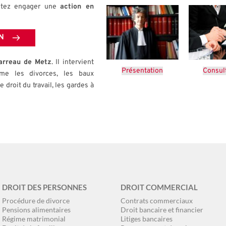
itez engager une 
action en 
N
arreau de Metz
. Il intervient 
Présentation
Consul
e les divorces, les baux 
e droit du travail, les gardes à 
DROIT DES PERSONNES
DROIT COMMERCIAL
Procédure de divorce
Contrats commerciaux
Pensions alimentaires
Droit bancaire et financier
Régime matrimonial
Litiges bancaires