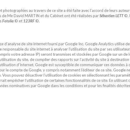
et photographies au travers de ce site a été faite avec l’accord de leurs auteu
os de Me David MARTIN et du Cabinet ont été réalisées par
Sébastien LETT
©. L
es
Fotolia
© et
123RF
©.
ice d’analyse de site internet fourni par Google Inc. Google Analytics utilise de
e responsable du site internet à analyser l’utilisation du site par ses utilisat
compris votre adresse IP) seront transmises et stockées par Google sur un de l
tilisation du site, de compiler des rapports sur l’activité du site à destination
 à l’utilisation d’Internet. Google est susceptible de communiquer ces données à 
pour le compte de Google, y compris notamment l’éditeur de ce site. Google n
Vous pouvez désactiver l’utilisation de cookies en sélectionnant les paramè
it empêcher l’utilisation de certaines fonctionnalités de ce site. En utilisant 
es nominatives par Google dans les conditions et pour les finalités décrites