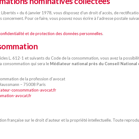
rmations nominatives collectées
 Libertés » du 6 janvier 1978, vous disposez d’un droit d’accès, de rectifica
us concernent. Pour ce faire, vous pouvez nous écrire à l’adresse postale su
confidentialité et de protection des données personnelles
.
nsommation
les L. 612-1 et suivants du Code de la consommation, vous avez la possibilité
la consommation qui sera le
Médiateur national près du Conseil National
ommation de la profession d’avocat
 Haussmann – 75008 Paris
ateur-consommation-avocat.fr
mmation-avocat.fr
ation française sur le droit d’auteur et la propriété intellectuelle. Toute repro