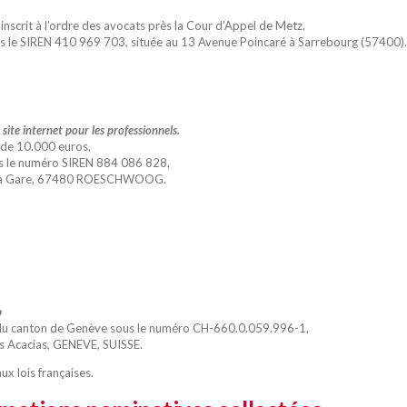
inscrit à l’ordre des avocats près la Cour d’Appel de Metz.
ous le SIREN 410 969 703, située au 13 Avenue Poincaré à Sarrebourg (57400).
site internet pour les professionnels.
l de 10.000 euros,
s le numéro SIREN 884 086 828,
 de la Gare, 67480 ROESCHWOOG.
b
 du canton de Genève sous le numéro CH-660.0.059.996-1,
Les Acacias, GENEVE, SUISSE.
x lois françaises.